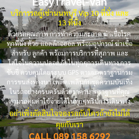
EasyTravel-Van
บริการรถตู้เช่านนทบุรี Vip 10 ที่นั่ง และ
13 ที่นั่ง
ด้วยรถคุณภาพ การทำความสะอาด ฆ่าเชื้อโรค
ทุกที่นั่ง ด้วย แอลล์กอฮอล พร้อมอุปกรณ์ ฆ่าเชื้อ
สำหรับ ลูกค้า พร้อมการบริการที่สุภาพ และ
ใส่ใจในความปลอดภัยในทุกๆการเดินทาง การ
ขับขี่ ควบคุมโดยระบบ GPS ตามมาตราฐานกรม
การขนส่งทางบก เพลิดเพลินกับชุดความบันเทิง
ในรถอย่างครบครันด้วยราคามาตราฐานที่คุณ
สามรถคุมค่าใช้จ่ายได้ในทุกๆทริปการเดินทาง
อย่าเพิ่งตัดสินใจจองรถกับใครถ้ายังไม่ได้
คุยกับเรา
CALL 089 158 6292