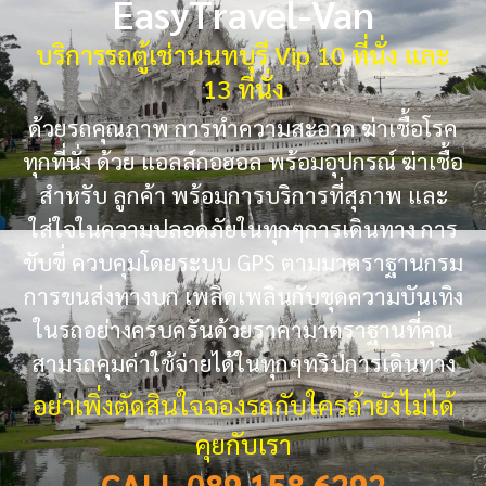
EasyTravel-Van
บริการรถตู้เช่านนทบุรี Vip 10 ที่นั่ง และ
13 ที่นั่ง
ด้วยรถคุณภาพ การทำความสะอาด ฆ่าเชื้อโรค
ทุกที่นั่ง ด้วย แอลล์กอฮอล พร้อมอุปกรณ์ ฆ่าเชื้อ
สำหรับ ลูกค้า พร้อมการบริการที่สุภาพ และ
ใส่ใจในความปลอดภัยในทุกๆการเดินทาง การ
ขับขี่ ควบคุมโดยระบบ GPS ตามมาตราฐานกรม
การขนส่งทางบก เพลิดเพลินกับชุดความบันเทิง
ในรถอย่างครบครันด้วยราคามาตราฐานที่คุณ
สามรถคุมค่าใช้จ่ายได้ในทุกๆทริปการเดินทาง
อย่าเพิ่งตัดสินใจจองรถกับใครถ้ายังไม่ได้
คุยกับเรา
CALL 089 158 6292