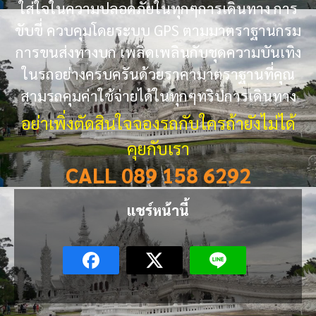
ใส่ใจในความปลอดภัยในทุกๆการเดินทาง การ
ขับขี่ ควบคุมโดยระบบ GPS ตามมาตราฐานกรม
การขนส่งทางบก เพลิดเพลินกับชุดความบันเทิง
ในรถอย่างครบครันด้วยราคามาตราฐานที่คุณ
สามรถคุมค่าใช้จ่ายได้ในทุกๆทริปการเดินทาง
อย่าเพิ่งตัดสินใจจองรถกับใครถ้ายังไม่ได้
คุยกับเรา
CALL 089 158 6292
แชร์หน้านี้