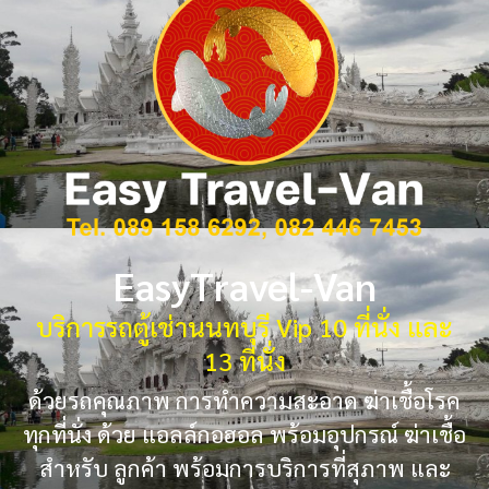
EasyTravel-Van
บริการรถตู้เช่านนทบุรี Vip 10 ที่นั่ง และ
13 ที่นั่ง
ด้วยรถคุณภาพ การทำความสะอาด ฆ่าเชื้อโรค
ทุกที่นั่ง ด้วย แอลล์กอฮอล พร้อมอุปกรณ์ ฆ่าเชื้อ
สำหรับ ลูกค้า พร้อมการบริการที่สุภาพ และ