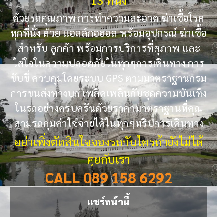
ด้วยรถคุณภาพ การทำความสะอาด ฆ่าเชื้อโรค
ทุกที่นั่ง ด้วย แอลล์กอฮอล พร้อมอุปกรณ์ ฆ่าเชื้อ
สำหรับ ลูกค้า พร้อมการบริการที่สุภาพ และ
ใส่ใจในความปลอดภัยในทุกๆการเดินทาง การ
ขับขี่ ควบคุมโดยระบบ GPS ตามมาตราฐานกรม
การขนส่งทางบก เพลิดเพลินกับชุดความบันเทิง
ในรถอย่างครบครันด้วยราคามาตราฐานที่คุณ
สามรถคุมค่าใช้จ่ายได้ในทุกๆทริปการเดินทาง
อย่าเพิ่งตัดสินใจจองรถกับใครถ้ายังไม่ได้
คุยกับเรา
CALL 089 158 6292
แชร์หน้านี้