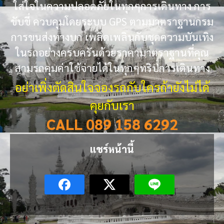
ใส่ใจในความปลอดภัยในทุกๆการเดินทาง การ
ขับขี่ ควบคุมโดยระบบ GPS ตามมาตราฐานกรม
การขนส่งทางบก เพลิดเพลินกับชุดความบันเทิง
ในรถอย่างครบครันด้วยราคามาตราฐานที่คุณ
สามรถคุมค่าใช้จ่ายได้ในทุกๆทริปการเดินทาง
อย่าเพิ่งตัดสินใจจองรถกับใครถ้ายังไม่ได้
คุยกับเรา
CALL 089 158 6292
แชร์หน้านี้