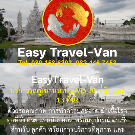
EasyTravel-Van
บริการรถตู้เช่านนทบุรี Vip 10 ที่นั่ง และ
13 ที่นั่ง
ด้วยรถคุณภาพ การทำความสะอาด ฆ่าเชื้อโรค
ทุกที่นั่ง ด้วย แอลล์กอฮอล พร้อมอุปกรณ์ ฆ่าเชื้อ
สำหรับ ลูกค้า พร้อมการบริการที่สุภาพ และ