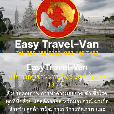
EasyTravel-Van
บริการรถตู้เช่านนทบุรี Vip 10 ที่นั่ง และ
13 ที่นั่ง
ด้วยรถคุณภาพ การทำความสะอาด ฆ่าเชื้อโรค
ทุกที่นั่ง ด้วย แอลล์กอฮอล พร้อมอุปกรณ์ ฆ่าเชื้อ
สำหรับ ลูกค้า พร้อมการบริการที่สุภาพ และ