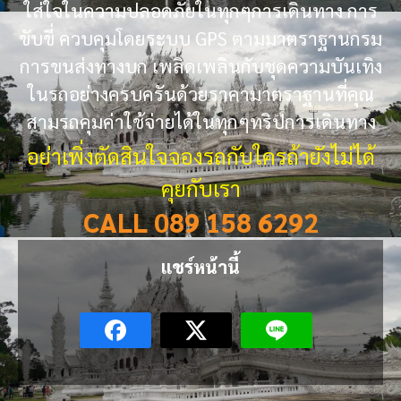
ใส่ใจในความปลอดภัยในทุกๆการเดินทาง การ
ขับขี่ ควบคุมโดยระบบ GPS ตามมาตราฐานกรม
การขนส่งทางบก เพลิดเพลินกับชุดความบันเทิง
ในรถอย่างครบครันด้วยราคามาตราฐานที่คุณ
สามรถคุมค่าใช้จ่ายได้ในทุกๆทริปการเดินทาง
อย่าเพิ่งตัดสินใจจองรถกับใครถ้ายังไม่ได้
คุยกับเรา
CALL 089 158 6292
แชร์หน้านี้