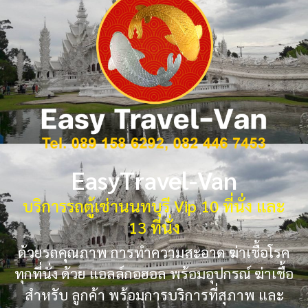
EasyTravel-Van
บริการรถตู้เช่านนทบุรี Vip 10 ที่นั่ง และ
13 ที่นั่ง
ด้วยรถคุณภาพ การทำความสะอาด ฆ่าเชื้อโรค
ทุกที่นั่ง ด้วย แอลล์กอฮอล พร้อมอุปกรณ์ ฆ่าเชื้อ
สำหรับ ลูกค้า พร้อมการบริการที่สุภาพ และ