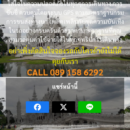
ใส่ใจในความปลอดภัยในทุกๆการเดินทาง การ
ขับขี่ ควบคุมโดยระบบ GPS ตามมาตราฐานกรม
การขนส่งทางบก เพลิดเพลินกับชุดความบันเทิง
ในรถอย่างครบครันด้วยราคามาตราฐานที่คุณ
สามรถคุมค่าใช้จ่ายได้ในทุกๆทริปการเดินทาง
อย่าเพิ่งตัดสินใจจองรถกับใครถ้ายังไม่ได้
คุยกับเรา
CALL 089 158 6292
แชร์หน้านี้