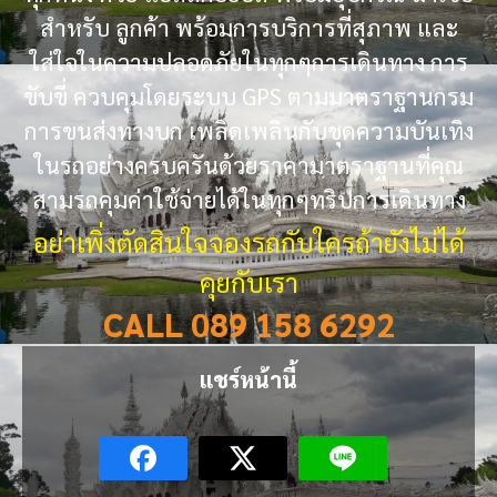
สำหรับ ลูกค้า พร้อมการบริการที่สุภาพ และ
ใส่ใจในความปลอดภัยในทุกๆการเดินทาง การ
ขับขี่ ควบคุมโดยระบบ GPS ตามมาตราฐานกรม
การขนส่งทางบก เพลิดเพลินกับชุดความบันเทิง
ในรถอย่างครบครันด้วยราคามาตราฐานที่คุณ
สามรถคุมค่าใช้จ่ายได้ในทุกๆทริปการเดินทาง
อย่าเพิ่งตัดสินใจจองรถกับใครถ้ายังไม่ได้
คุยกับเรา
CALL 089 158 6292
แชร์หน้านี้