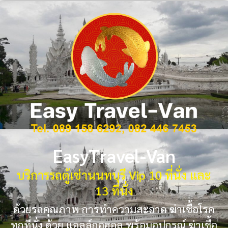
EasyTravel-Van
บริการรถตู้เช่านนทบุรี Vip 10 ที่นั่ง และ
13 ที่นั่ง
ด้วยรถคุณภาพ การทำความสะอาด ฆ่าเชื้อโรค
ทุกที่นั่ง ด้วย แอลล์กอฮอล พร้อมอุปกรณ์ ฆ่าเชื้อ