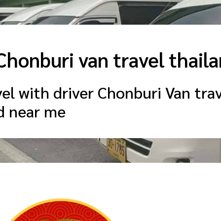
 Chonburi van travel thail
el with driver Chonburi Van trav
nd near me