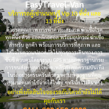
EasyTravel-Van
บริการรถตู้เช่านนทบุรี Vip 10 ที่นั่ง และ
13 ที่นั่ง
ด้วยรถคุณภาพ การทำความสะอาด ฆ่าเชื้อโรค
ทุกที่นั่ง ด้วย แอลล์กอฮอล พร้อมอุปกรณ์ ฆ่าเชื้อ
สำหรับ ลูกค้า พร้อมการบริการที่สุภาพ และ
ใส่ใจในความปลอดภัยในทุกๆการเดินทาง การ
ขับขี่ ควบคุมโดยระบบ GPS ตามมาตราฐานกรม
การขนส่งทางบก เพลิดเพลินกับชุดความบันเทิง
ในรถอย่างครบครันด้วยราคามาตราฐานที่คุณ
สามรถคุมค่าใช้จ่ายได้ในทุกๆทริปการเดินทาง
อย่าเพิ่งตัดสินใจจองรถกับใครถ้ายังไม่ได้
คุยกับเรา