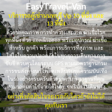
EasyTravel-Van
บริการรถตู้เช่านนทบุรี Vip 10 ที่นั่ง และ
13 ที่นั่ง
ด้วยรถคุณภาพ การทำความสะอาด ฆ่าเชื้อโรค
ทุกที่นั่ง ด้วย แอลล์กอฮอล พร้อมอุปกรณ์ ฆ่าเชื้อ
สำหรับ ลูกค้า พร้อมการบริการที่สุภาพ และ
ใส่ใจในความปลอดภัยในทุกๆการเดินทาง การ
ขับขี่ ควบคุมโดยระบบ GPS ตามมาตราฐานกรม
การขนส่งทางบก เพลิดเพลินกับชุดความบันเทิง
ในรถอย่างครบครันด้วยราคามาตราฐานที่คุณ
สามรถคุมค่าใช้จ่ายได้ในทุกๆทริปการเดินทาง
อย่าเพิ่งตัดสินใจจองรถกับใครถ้ายังไม่ได้
คุยกับเรา