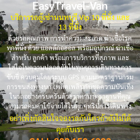
EasyTravel-Van
บริการรถตู้เช่านนทบุรี Vip 10 ที่นั่ง และ
13 ที่นั่ง
ด้วยรถคุณภาพ การทำความสะอาด ฆ่าเชื้อโรค
ทุกที่นั่ง ด้วย แอลล์กอฮอล พร้อมอุปกรณ์ ฆ่าเชื้อ
สำหรับ ลูกค้า พร้อมการบริการที่สุภาพ และ
ใส่ใจในความปลอดภัยในทุกๆการเดินทาง การ
ขับขี่ ควบคุมโดยระบบ GPS ตามมาตราฐานกรม
การขนส่งทางบก เพลิดเพลินกับชุดความบันเทิง
ในรถอย่างครบครันด้วยราคามาตราฐานที่คุณ
สามรถคุมค่าใช้จ่ายได้ในทุกๆทริปการเดินทาง
อย่าเพิ่งตัดสินใจจองรถกับใครถ้ายังไม่ได้
คุยกับเรา