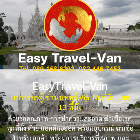
EasyTravel-Van
บริการรถตู้เช่านนทบุรี Vip 10 ที่นั่ง และ
13 ที่นั่ง
ด้วยรถคุณภาพ การทำความสะอาด ฆ่าเชื้อโรค
ทุกที่นั่ง ด้วย แอลล์กอฮอล พร้อมอุปกรณ์ ฆ่าเชื้อ
สำหรับ ลูกค้า พร้อมการบริการที่สุภาพ และ