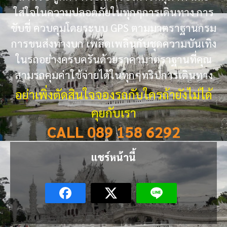
ใส่ใจในความปลอดภัยในทุกๆการเดินทาง การ
ขับขี่ ควบคุมโดยระบบ GPS ตามมาตราฐานกรม
การขนส่งทางบก เพลิดเพลินกับชุดความบันเทิง
ในรถอย่างครบครันด้วยราคามาตราฐานที่คุณ
สามรถคุมค่าใช้จ่ายได้ในทุกๆทริปการเดินทาง
อย่าเพิ่งตัดสินใจจองรถกับใครถ้ายังไม่ได้
คุยกับเรา
CALL 089 158 6292
แชร์หน้านี้