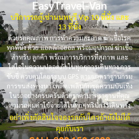
EasyTravel-Van
บริการรถตู้เช่านนทบุรี Vip 10 ที่นั่ง และ
13 ที่นั่ง
ด้วยรถคุณภาพ การทำความสะอาด ฆ่าเชื้อโรค
ทุกที่นั่ง ด้วย แอลล์กอฮอล พร้อมอุปกรณ์ ฆ่าเชื้อ
สำหรับ ลูกค้า พร้อมการบริการที่สุภาพ และ
ใส่ใจในความปลอดภัยในทุกๆการเดินทาง การ
ขับขี่ ควบคุมโดยระบบ GPS ตามมาตราฐานกรม
การขนส่งทางบก เพลิดเพลินกับชุดความบันเทิง
ในรถอย่างครบครันด้วยราคามาตราฐานที่คุณ
สามรถคุมค่าใช้จ่ายได้ในทุกๆทริปการเดินทาง
อย่าเพิ่งตัดสินใจจองรถกับใครถ้ายังไม่ได้
คุยกับเรา