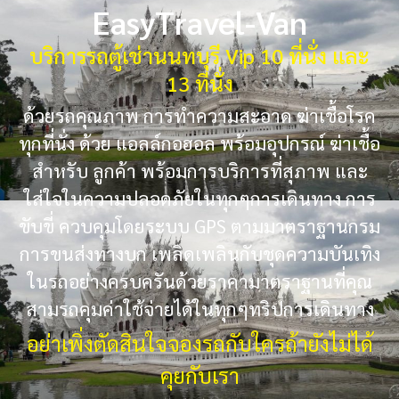
EasyTravel-Van
บริการรถตู้เช่านนทบุรี Vip 10 ที่นั่ง และ
13 ที่นั่ง
ด้วยรถคุณภาพ การทำความสะอาด ฆ่าเชื้อโรค
ทุกที่นั่ง ด้วย แอลล์กอฮอล พร้อมอุปกรณ์ ฆ่าเชื้อ
สำหรับ ลูกค้า พร้อมการบริการที่สุภาพ และ
ใส่ใจในความปลอดภัยในทุกๆการเดินทาง การ
ขับขี่ ควบคุมโดยระบบ GPS ตามมาตราฐานกรม
การขนส่งทางบก เพลิดเพลินกับชุดความบันเทิง
ในรถอย่างครบครันด้วยราคามาตราฐานที่คุณ
สามรถคุมค่าใช้จ่ายได้ในทุกๆทริปการเดินทาง
อย่าเพิ่งตัดสินใจจองรถกับใครถ้ายังไม่ได้
คุยกับเรา