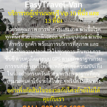
EasyTravel-Van
บริการรถตู้เช่านนทบุรี Vip 10 ที่นั่ง และ
13 ที่นั่ง
ด้วยรถคุณภาพ การทำความสะอาด ฆ่าเชื้อโรค
ทุกที่นั่ง ด้วย แอลล์กอฮอล พร้อมอุปกรณ์ ฆ่าเชื้อ
สำหรับ ลูกค้า พร้อมการบริการที่สุภาพ และ
ใส่ใจในความปลอดภัยในทุกๆการเดินทาง การ
ขับขี่ ควบคุมโดยระบบ GPS ตามมาตราฐานกรม
การขนส่งทางบก เพลิดเพลินกับชุดความบันเทิง
ในรถอย่างครบครันด้วยราคามาตราฐานที่คุณ
สามรถคุมค่าใช้จ่ายได้ในทุกๆทริปการเดินทาง
อย่าเพิ่งตัดสินใจจองรถกับใครถ้ายังไม่ได้
คุยกับเรา