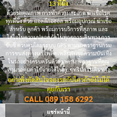
13 ที่นั่ง
ด้วยรถคุณภาพ การทำความสะอาด ฆ่าเชื้อโรค
ทุกที่นั่ง ด้วย แอลล์กอฮอล พร้อมอุปกรณ์ ฆ่าเชื้อ
สำหรับ ลูกค้า พร้อมการบริการที่สุภาพ และ
ใส่ใจในความปลอดภัยในทุกๆการเดินทาง การ
ขับขี่ ควบคุมโดยระบบ GPS ตามมาตราฐานกรม
การขนส่งทางบก เพลิดเพลินกับชุดความบันเทิง
ในรถอย่างครบครันด้วยราคามาตราฐานที่คุณ
สามรถคุมค่าใช้จ่ายได้ในทุกๆทริปการเดินทาง
อย่าเพิ่งตัดสินใจจองรถกับใครถ้ายังไม่ได้
คุยกับเรา
CALL 089 158 6292
แชร์หน้านี้