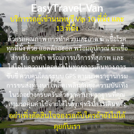
EasyTravel-Van
บริการรถตู้เช่านนทบุรี Vip 10 ที่นั่ง และ
13 ที่นั่ง
ด้วยรถคุณภาพ การทำความสะอาด ฆ่าเชื้อโรค
ทุกที่นั่ง ด้วย แอลล์กอฮอล พร้อมอุปกรณ์ ฆ่าเชื้อ
สำหรับ ลูกค้า พร้อมการบริการที่สุภาพ และ
ใส่ใจในความปลอดภัยในทุกๆการเดินทาง การ
ขับขี่ ควบคุมโดยระบบ GPS ตามมาตราฐานกรม
การขนส่งทางบก เพลิดเพลินกับชุดความบันเทิง
ในรถอย่างครบครันด้วยราคามาตราฐานที่คุณ
สามรถคุมค่าใช้จ่ายได้ในทุกๆทริปการเดินทาง
อย่าเพิ่งตัดสินใจจองรถกับใครถ้ายังไม่ได้
คุยกับเรา