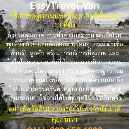
EasyTravel-Van
บริการรถตู้เช่านนทบุรี Vip 10 ที่นั่ง และ
13 ที่นั่ง
ด้วยรถคุณภาพ การทำความสะอาด ฆ่าเชื้อโรค
ทุกที่นั่ง ด้วย แอลล์กอฮอล พร้อมอุปกรณ์ ฆ่าเชื้อ
สำหรับ ลูกค้า พร้อมการบริการที่สุภาพ และ
ใส่ใจในความปลอดภัยในทุกๆการเดินทาง การ
ขับขี่ ควบคุมโดยระบบ GPS ตามมาตราฐานกรม
การขนส่งทางบก เพลิดเพลินกับชุดความบันเทิง
ในรถอย่างครบครันด้วยราคามาตราฐานที่คุณ
สามรถคุมค่าใช้จ่ายได้ในทุกๆทริปการเดินทาง
อย่าเพิ่งตัดสินใจจองรถกับใครถ้ายังไม่ได้
คุยกับเรา