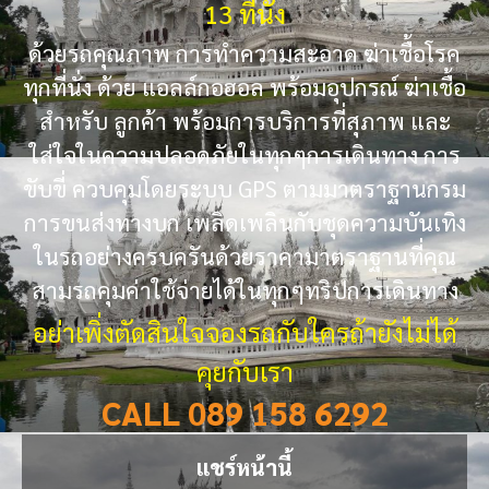
13 ที่นั่ง
ด้วยรถคุณภาพ การทำความสะอาด ฆ่าเชื้อโรค
ทุกที่นั่ง ด้วย แอลล์กอฮอล พร้อมอุปกรณ์ ฆ่าเชื้อ
สำหรับ ลูกค้า พร้อมการบริการที่สุภาพ และ
ใส่ใจในความปลอดภัยในทุกๆการเดินทาง การ
ขับขี่ ควบคุมโดยระบบ GPS ตามมาตราฐานกรม
การขนส่งทางบก เพลิดเพลินกับชุดความบันเทิง
ในรถอย่างครบครันด้วยราคามาตราฐานที่คุณ
สามรถคุมค่าใช้จ่ายได้ในทุกๆทริปการเดินทาง
อย่าเพิ่งตัดสินใจจองรถกับใครถ้ายังไม่ได้
คุยกับเรา
CALL 089 158 6292
แชร์หน้านี้