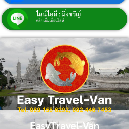
ไลน์ไอดี : มิ่งขวัญ์
คลิก เพิ่มเพื่อนไลน์
EasyTravel-Van