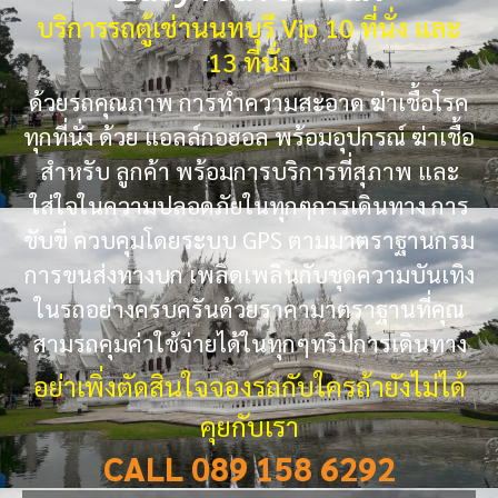
บริการรถตู้เช่านนทบุรี Vip 10 ที่นั่ง และ
13 ที่นั่ง
ด้วยรถคุณภาพ การทำความสะอาด ฆ่าเชื้อโรค
ทุกที่นั่ง ด้วย แอลล์กอฮอล พร้อมอุปกรณ์ ฆ่าเชื้อ
สำหรับ ลูกค้า พร้อมการบริการที่สุภาพ และ
ใส่ใจในความปลอดภัยในทุกๆการเดินทาง การ
ขับขี่ ควบคุมโดยระบบ GPS ตามมาตราฐานกรม
การขนส่งทางบก เพลิดเพลินกับชุดความบันเทิง
ในรถอย่างครบครันด้วยราคามาตราฐานที่คุณ
สามรถคุมค่าใช้จ่ายได้ในทุกๆทริปการเดินทาง
อย่าเพิ่งตัดสินใจจองรถกับใครถ้ายังไม่ได้
คุยกับเรา
CALL 089 158 6292