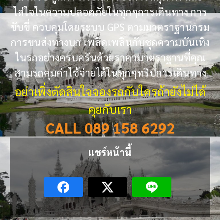
ใส่ใจในความปลอดภัยในทุกๆการเดินทาง การ
ขับขี่ ควบคุมโดยระบบ GPS ตามมาตราฐานกรม
การขนส่งทางบก เพลิดเพลินกับชุดความบันเทิง
ในรถอย่างครบครันด้วยราคามาตราฐานที่คุณ
สามรถคุมค่าใช้จ่ายได้ในทุกๆทริปการเดินทาง
อย่าเพิ่งตัดสินใจจองรถกับใครถ้ายังไม่ได้
คุยกับเรา
CALL 089 158 6292
แชร์หน้านี้