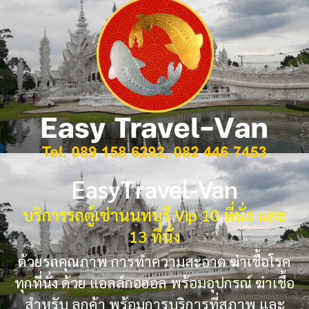
EasyTravel-Van
บริการรถตู้เช่านนทบุรี Vip 10 ที่นั่ง และ
13 ที่นั่ง
ด้วยรถคุณภาพ การทำความสะอาด ฆ่าเชื้อโรค
ทุกที่นั่ง ด้วย แอลล์กอฮอล พร้อมอุปกรณ์ ฆ่าเชื้อ
สำหรับ ลูกค้า พร้อมการบริการที่สุภาพ และ