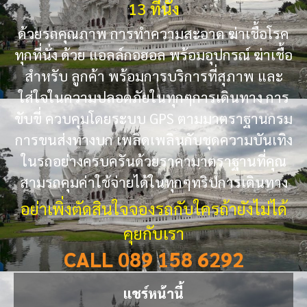
13 ที่นั่ง
ด้วยรถคุณภาพ การทำความสะอาด ฆ่าเชื้อโรค
ทุกที่นั่ง ด้วย แอลล์กอฮอล พร้อมอุปกรณ์ ฆ่าเชื้อ
สำหรับ ลูกค้า พร้อมการบริการที่สุภาพ และ
ใส่ใจในความปลอดภัยในทุกๆการเดินทาง การ
ขับขี่ ควบคุมโดยระบบ GPS ตามมาตราฐานกรม
การขนส่งทางบก เพลิดเพลินกับชุดความบันเทิง
ในรถอย่างครบครันด้วยราคามาตราฐานที่คุณ
สามรถคุมค่าใช้จ่ายได้ในทุกๆทริปการเดินทาง
อย่าเพิ่งตัดสินใจจองรถกับใครถ้ายังไม่ได้
คุยกับเรา
CALL 089 158 6292
แชร์หน้านี้