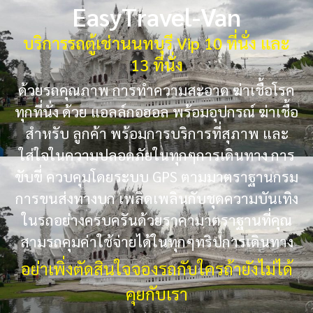
EasyTravel-Van
บริการรถตู้เช่านนทบุรี Vip 10 ที่นั่ง และ
13 ที่นั่ง
ด้วยรถคุณภาพ การทำความสะอาด ฆ่าเชื้อโรค
ทุกที่นั่ง ด้วย แอลล์กอฮอล พร้อมอุปกรณ์ ฆ่าเชื้อ
สำหรับ ลูกค้า พร้อมการบริการที่สุภาพ และ
ใส่ใจในความปลอดภัยในทุกๆการเดินทาง การ
ขับขี่ ควบคุมโดยระบบ GPS ตามมาตราฐานกรม
การขนส่งทางบก เพลิดเพลินกับชุดความบันเทิง
ในรถอย่างครบครันด้วยราคามาตราฐานที่คุณ
สามรถคุมค่าใช้จ่ายได้ในทุกๆทริปการเดินทาง
อย่าเพิ่งตัดสินใจจองรถกับใครถ้ายังไม่ได้
คุยกับเรา