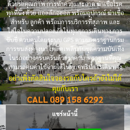
ด้วยรถคุณภาพ การทำความสะอาด ฆ่าเชื้อโรค
ทุกที่นั่ง ด้วย แอลล์กอฮอล พร้อมอุปกรณ์ ฆ่าเชื้อ
สำหรับ ลูกค้า พร้อมการบริการที่สุภาพ และ
ใส่ใจในความปลอดภัยในทุกๆการเดินทาง การ
ขับขี่ ควบคุมโดยระบบ GPS ตามมาตราฐานกรม
การขนส่งทางบก เพลิดเพลินกับชุดความบันเทิง
ในรถอย่างครบครันด้วยราคามาตราฐานที่คุณ
สามรถคุมค่าใช้จ่ายได้ในทุกๆทริปการเดินทาง
อย่าเพิ่งตัดสินใจจองรถกับใครถ้ายังไม่ได้
คุยกับเรา
CALL 089 158 6292
แชร์หน้านี้