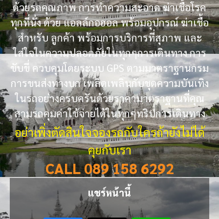
ด้วยรถคุณภาพ การทำความสะอาด ฆ่าเชื้อโรค
ทุกที่นั่ง ด้วย แอลล์กอฮอล พร้อมอุปกรณ์ ฆ่าเชื้อ
สำหรับ ลูกค้า พร้อมการบริการที่สุภาพ และ
ใส่ใจในความปลอดภัยในทุกๆการเดินทาง การ
ขับขี่ ควบคุมโดยระบบ GPS ตามมาตราฐานกรม
การขนส่งทางบก เพลิดเพลินกับชุดความบันเทิง
ในรถอย่างครบครันด้วยราคามาตราฐานที่คุณ
สามรถคุมค่าใช้จ่ายได้ในทุกๆทริปการเดินทาง
อย่าเพิ่งตัดสินใจจองรถกับใครถ้ายังไม่ได้
คุยกับเรา
CALL 089 158 6292
แชร์หน้านี้