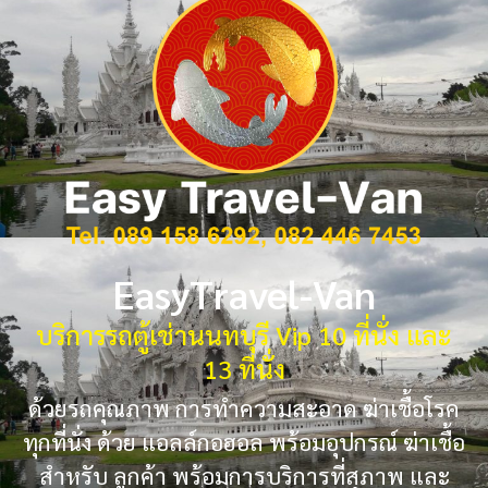
EasyTravel-Van
บริการรถตู้เช่านนทบุรี Vip 10 ที่นั่ง และ
13 ที่นั่ง
ด้วยรถคุณภาพ การทำความสะอาด ฆ่าเชื้อโรค
ทุกที่นั่ง ด้วย แอลล์กอฮอล พร้อมอุปกรณ์ ฆ่าเชื้อ
สำหรับ ลูกค้า พร้อมการบริการที่สุภาพ และ