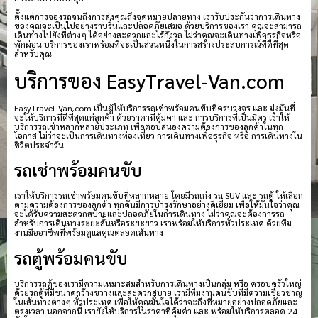
ตั้งแต่การจองรถจนถึงการส่งคุณถึงจุดหมายปลายทาง เรารับประกันว่าการเดินทาง
ของคุณจะเป็นไปอย่างราบรื่นและปลอดภัยเสมอ ด้วยบริการของเรา คุณจะสามารถ
เดินทางไปยังที่ต่างๆ ได้อย่างสะดวกและไร้กังวล ไม่ว่าคุณจะเดินทางเพื่อธุรกิจหรือ
พักผ่อน บริการของเราพร้อมที่จะเป็นส่วนหนึ่งในการสร้างประสบการณ์ที่ดีที่สุด
สำหรับคุณ
บริการของ EasyTravel-Van.com
EasyTravel-Van.com เป็นผู้ให้บริการรถเช่าพร้อมคนขับที่ครบวงจร และ มุ่งมั่นที่
จะให้บริการที่ดีที่สุดแก่ลูกค้า ด้วยราคาที่คุ้มค่า และ การบริการที่เป็นมิตร เราให้
บริการรถเช่าหลากหลายประเภท เพื่อตอบสนองความต้องการของลูกค้าในทุก
โอกาส ไม่ว่าจะเป็นการเดินทางท่องเที่ยว การเดินทางเพื่อธุรกิจ หรือ การเดินทางใน
ชีวิตประจำวัน
รถเช่าพร้อมคนขับ
เราให้บริการรถเช่าพร้อมคนขับที่หลากหลาย โดยมีรถเก๋ง รถ SUV และ รถตู้ ให้เลือก
ตามความต้องการของลูกค้า ทุกคันมีการบำรุงรักษาอย่างดีเยี่ยม เพื่อให้มั่นใจว่าคุณ
จะได้รับความสะดวกสบายและปลอดภัยในการเดินทาง ไม่ว่าคุณจะต้องการรถ
สำหรับการเดินทางระยะสั้นหรือระยะยาว เราพร้อมให้บริการทั่วประเทศ ด้วยทีม
งานมืออาชีพที่พร้อมดูแลคุณตลอดเส้นทาง
รถตู้พร้อมคนขับ
บริการรถตู้ของเรามีความเหมาะสมสำหรับการเดินทางเป็นกลุ่ม หรือ ครอบครัวใหญ่
ด้วยรถตู้ที่มีขนาดกว้างขวางและสะดวกสบาย เรามีทีมงานคนขับที่มีความเชี่ยวชาญ
ในเส้นทางต่างๆ ทั่วประเทศ เพื่อให้คุณมั่นใจได้ว่าจะถึงที่หมายอย่างปลอดภัยและ
ตรงเวลา นอกจากนี้ เรายังให้บริการในราคาที่คุ้มค่า และ พร้อมให้บริการตลอด 24