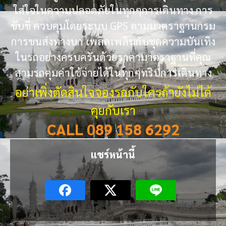
ใส่ใจในความปลอดภัยในทุกๆการเดินทาง การ
ขับขี่ ควบคุมโดยระบบ GPS ตามมาตราฐานกรม
การขนส่งทางบก เพลิดเพลินกับชุดความบันเทิง
ในรถอย่างครบครันด้วยราคามาตราฐานที่คุณ
สามรถคุมค่าใช้จ่ายได้ในทุกๆทริปการเดินทาง
อย่าเพิ่งตัดสินใจจองรถกับใครถ้ายังไม่ได้
คุยกับเรา
CALL 089 158 6292
แชร์หน้านี้