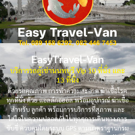
EasyTravel-Van
บริการรถตู้เช่านนทบุรี Vip 10 ที่นั่ง และ
13 ที่นั่ง
ด้วยรถคุณภาพ การทำความสะอาด ฆ่าเชื้อโรค
ทุกที่นั่ง ด้วย แอลล์กอฮอล พร้อมอุปกรณ์ ฆ่าเชื้อ
สำหรับ ลูกค้า พร้อมการบริการที่สุภาพ และ
ใส่ใจในความปลอดภัยในทุกๆการเดินทาง การ
ขับขี่ ควบคุมโดยระบบ GPS ตามมาตราฐานกรม