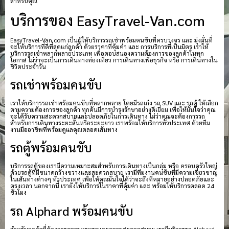
สำหรับคุณ
บริการของ EasyTravel-Van.com
EasyTravel-Van.com เป็นผู้ให้บริการรถเช่าพร้อมคนขับที่ครบวงจร และ มุ่งมั่นที่
จะให้บริการที่ดีที่สุดแก่ลูกค้า ด้วยราคาที่คุ้มค่า และ การบริการที่เป็นมิตร เราให้
บริการรถเช่าหลากหลายประเภท เพื่อตอบสนองความต้องการของลูกค้าในทุก
โอกาส ไม่ว่าจะเป็นการเดินทางท่องเที่ยว การเดินทางเพื่อธุรกิจ หรือ การเดินทางใน
ชีวิตประจำวัน
รถเช่าพร้อมคนขับ
เราให้บริการรถเช่าพร้อมคนขับที่หลากหลาย โดยมีรถเก๋ง รถ SUV และ รถตู้ ให้เลือก
ตามความต้องการของลูกค้า ทุกคันมีการบำรุงรักษาอย่างดีเยี่ยม เพื่อให้มั่นใจว่าคุณ
จะได้รับความสะดวกสบายและปลอดภัยในการเดินทาง ไม่ว่าคุณจะต้องการรถ
สำหรับการเดินทางระยะสั้นหรือระยะยาว เราพร้อมให้บริการทั่วประเทศ ด้วยทีม
งานมืออาชีพที่พร้อมดูแลคุณตลอดเส้นทาง
รถตู้พร้อมคนขับ
บริการรถตู้ของเรามีความเหมาะสมสำหรับการเดินทางเป็นกลุ่ม หรือ ครอบครัวใหญ่
ด้วยรถตู้ที่มีขนาดกว้างขวางและสะดวกสบาย เรามีทีมงานคนขับที่มีความเชี่ยวชาญ
ในเส้นทางต่างๆ ทั่วประเทศ เพื่อให้คุณมั่นใจได้ว่าจะถึงที่หมายอย่างปลอดภัยและ
ตรงเวลา นอกจากนี้ เรายังให้บริการในราคาที่คุ้มค่า และ พร้อมให้บริการตลอด 24
ชั่วโมง
รถ Alphard พร้อมคนขับ
สำหรับลูกค้าที่ต้องการความหรูหราและความสะดวกสบาย เรามีบริการรถ Alphard