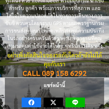
ทุกที่นั่ง ด้วย แอลล์กอฮอล พร้อมอุปกรณ์ ฆ่าเชื้อ
สำหรับ ลูกค้า พร้อมการบริการที่สุภาพ และ
ใส่ใจในความปลอดภัยในทุกๆการเดินทาง การ
ขับขี่ ควบคุมโดยระบบ GPS ตามมาตราฐานกรม
การขนส่งทางบก เพลิดเพลินกับชุดความบันเทิง
ในรถอย่างครบครันด้วยราคามาตราฐานที่คุณ
สามรถคุมค่าใช้จ่ายได้ในทุกๆทริปการเดินทาง
อย่าเพิ่งตัดสินใจจองรถกับใครถ้ายังไม่ได้
คุยกับเรา
CALL 089 158 6292
แชร์หน้านี้