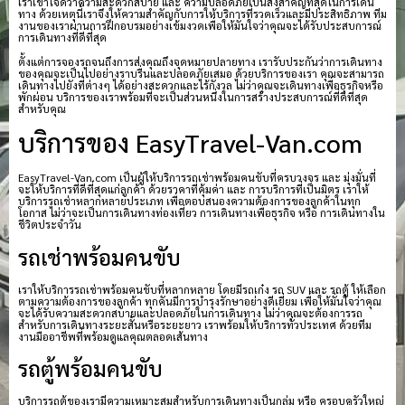
เราเข้าใจดีว่าความสะดวกสบาย และ ความปลอดภัยเป็นสิ่งสำคัญที่สุดในการเดิน
ทาง ด้วยเหตุนี้เราจึงให้ความสำคัญกับการให้บริการที่รวดเร็วและมีประสิทธิภาพ ทีม
งานของเราผ่านการฝึกอบรมอย่างเข้มงวดเพื่อให้มั่นใจว่าคุณจะได้รับประสบการณ์
การเดินทางที่ดีที่สุด
ตั้งแต่การจองรถจนถึงการส่งคุณถึงจุดหมายปลายทาง เรารับประกันว่าการเดินทาง
ของคุณจะเป็นไปอย่างราบรื่นและปลอดภัยเสมอ ด้วยบริการของเรา คุณจะสามารถ
เดินทางไปยังที่ต่างๆ ได้อย่างสะดวกและไร้กังวล ไม่ว่าคุณจะเดินทางเพื่อธุรกิจหรือ
พักผ่อน บริการของเราพร้อมที่จะเป็นส่วนหนึ่งในการสร้างประสบการณ์ที่ดีที่สุด
สำหรับคุณ
บริการของ EasyTravel-Van.com
EasyTravel-Van.com เป็นผู้ให้บริการรถเช่าพร้อมคนขับที่ครบวงจร และ มุ่งมั่นที่
จะให้บริการที่ดีที่สุดแก่ลูกค้า ด้วยราคาที่คุ้มค่า และ การบริการที่เป็นมิตร เราให้
บริการรถเช่าหลากหลายประเภท เพื่อตอบสนองความต้องการของลูกค้าในทุก
โอกาส ไม่ว่าจะเป็นการเดินทางท่องเที่ยว การเดินทางเพื่อธุรกิจ หรือ การเดินทางใน
ชีวิตประจำวัน
รถเช่าพร้อมคนขับ
เราให้บริการรถเช่าพร้อมคนขับที่หลากหลาย โดยมีรถเก๋ง รถ SUV และ รถตู้ ให้เลือก
ตามความต้องการของลูกค้า ทุกคันมีการบำรุงรักษาอย่างดีเยี่ยม เพื่อให้มั่นใจว่าคุณ
จะได้รับความสะดวกสบายและปลอดภัยในการเดินทาง ไม่ว่าคุณจะต้องการรถ
สำหรับการเดินทางระยะสั้นหรือระยะยาว เราพร้อมให้บริการทั่วประเทศ ด้วยทีม
งานมืออาชีพที่พร้อมดูแลคุณตลอดเส้นทาง
รถตู้พร้อมคนขับ
บริการรถตู้ของเรามีความเหมาะสมสำหรับการเดินทางเป็นกลุ่ม หรือ ครอบครัวใหญ่