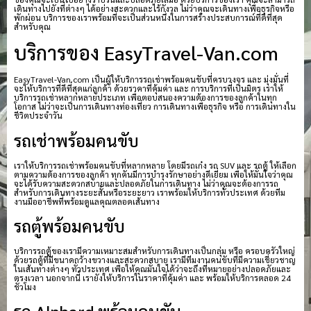
เดินทางไปยังที่ต่างๆ ได้อย่างสะดวกและไร้กังวล ไม่ว่าคุณจะเดินทางเพื่อธุรกิจหรือ
พักผ่อน บริการของเราพร้อมที่จะเป็นส่วนหนึ่งในการสร้างประสบการณ์ที่ดีที่สุด
สำหรับคุณ
บริการของ EasyTravel-Van.com
EasyTravel-Van.com เป็นผู้ให้บริการรถเช่าพร้อมคนขับที่ครบวงจร และ มุ่งมั่นที่
จะให้บริการที่ดีที่สุดแก่ลูกค้า ด้วยราคาที่คุ้มค่า และ การบริการที่เป็นมิตร เราให้
บริการรถเช่าหลากหลายประเภท เพื่อตอบสนองความต้องการของลูกค้าในทุก
โอกาส ไม่ว่าจะเป็นการเดินทางท่องเที่ยว การเดินทางเพื่อธุรกิจ หรือ การเดินทางใน
ชีวิตประจำวัน
รถเช่าพร้อมคนขับ
เราให้บริการรถเช่าพร้อมคนขับที่หลากหลาย โดยมีรถเก๋ง รถ SUV และ รถตู้ ให้เลือก
ตามความต้องการของลูกค้า ทุกคันมีการบำรุงรักษาอย่างดีเยี่ยม เพื่อให้มั่นใจว่าคุณ
จะได้รับความสะดวกสบายและปลอดภัยในการเดินทาง ไม่ว่าคุณจะต้องการรถ
สำหรับการเดินทางระยะสั้นหรือระยะยาว เราพร้อมให้บริการทั่วประเทศ ด้วยทีม
งานมืออาชีพที่พร้อมดูแลคุณตลอดเส้นทาง
รถตู้พร้อมคนขับ
บริการรถตู้ของเรามีความเหมาะสมสำหรับการเดินทางเป็นกลุ่ม หรือ ครอบครัวใหญ่
ด้วยรถตู้ที่มีขนาดกว้างขวางและสะดวกสบาย เรามีทีมงานคนขับที่มีความเชี่ยวชาญ
ในเส้นทางต่างๆ ทั่วประเทศ เพื่อให้คุณมั่นใจได้ว่าจะถึงที่หมายอย่างปลอดภัยและ
ตรงเวลา นอกจากนี้ เรายังให้บริการในราคาที่คุ้มค่า และ พร้อมให้บริการตลอด 24
ชั่วโมง