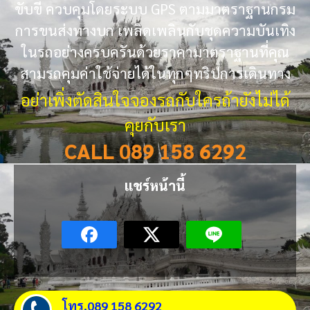
ขับขี่ ควบคุมโดยระบบ GPS ตามมาตราฐานกรม
การขนส่งทางบก เพลิดเพลินกับชุดความบันเทิง
ในรถอย่างครบครันด้วยราคามาตราฐานที่คุณ
สามรถคุมค่าใช้จ่ายได้ในทุกๆทริปการเดินทาง
อย่าเพิ่งตัดสินใจจองรถกับใครถ้ายังไม่ได้
คุยกับเรา
CALL 089 158 6292
แชร์หน้านี้
โทร.089 158 6292