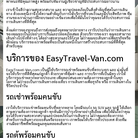
พาหนะที่มีคุณภาพสูง พร้อมกับทีมงานผู้เชี่ยวชาญที่มีประสบการณ์ยาวนาน
เราเข้าใจดีว่าความสะดวกสบาย และ ความปลอดภัยเป็นสิ่งสำคัญที่สุดในการเดิน
ทาง ด้วยเหตุนี้เราจึงให้ความสำคัญกับการให้บริการที่รวดเร็วและมีประสิทธิภาพ ทีม
งานของเราผ่านการฝึกอบรมอย่างเข้มงวดเพื่อให้มั่นใจว่าคุณจะได้รับประสบการณ์
การเดินทางที่ดีที่สุด
ตั้งแต่การจองรถจนถึงการส่งคุณถึงจุดหมายปลายทาง เรารับประกันว่าการเดินทาง
ของคุณจะเป็นไปอย่างราบรื่นและปลอดภัยเสมอ ด้วยบริการของเรา คุณจะสามารถ
เดินทางไปยังที่ต่างๆ ได้อย่างสะดวกและไร้กังวล ไม่ว่าคุณจะเดินทางเพื่อธุรกิจหรือ
พักผ่อน บริการของเราพร้อมที่จะเป็นส่วนหนึ่งในการสร้างประสบการณ์ที่ดีที่สุด
สำหรับคุณ
บริการของ EasyTravel-Van.com
EasyTravel-Van.com เป็นผู้ให้บริการรถเช่าพร้อมคนขับที่ครบวงจร และ มุ่งมั่นที่
จะให้บริการที่ดีที่สุดแก่ลูกค้า ด้วยราคาที่คุ้มค่า และ การบริการที่เป็นมิตร เราให้
บริการรถเช่าหลากหลายประเภท เพื่อตอบสนองความต้องการของลูกค้าในทุก
โอกาส ไม่ว่าจะเป็นการเดินทางท่องเที่ยว การเดินทางเพื่อธุรกิจ หรือ การเดินทางใน
ชีวิตประจำวัน
รถเช่าพร้อมคนขับ
เราให้บริการรถเช่าพร้อมคนขับที่หลากหลาย โดยมีรถเก๋ง รถ SUV และ รถตู้ ให้เลือก
ตามความต้องการของลูกค้า ทุกคันมีการบำรุงรักษาอย่างดีเยี่ยม เพื่อให้มั่นใจว่าคุณ
จะได้รับความสะดวกสบายและปลอดภัยในการเดินทาง ไม่ว่าคุณจะต้องการรถ
สำหรับการเดินทางระยะสั้นหรือระยะยาว เราพร้อมให้บริการทั่วประเทศ ด้วยทีม
งานมืออาชีพที่พร้อมดูแลคุณตลอดเส้นทาง
รถตู้พร้อมคนขับ