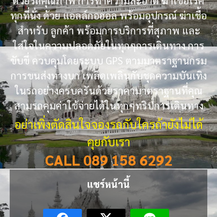
ด้วยรถคุณภาพ การทำความสะอาด ฆ่าเชื้อโรค
ทุกที่นั่ง ด้วย แอลล์กอฮอล พร้อมอุปกรณ์ ฆ่าเชื้อ
สำหรับ ลูกค้า พร้อมการบริการที่สุภาพ และ
ใส่ใจในความปลอดภัยในทุกๆการเดินทาง การ
ขับขี่ ควบคุมโดยระบบ GPS ตามมาตราฐานกรม
การขนส่งทางบก เพลิดเพลินกับชุดความบันเทิง
ในรถอย่างครบครันด้วยราคามาตราฐานที่คุณ
สามรถคุมค่าใช้จ่ายได้ในทุกๆทริปการเดินทาง
อย่าเพิ่งตัดสินใจจองรถกับใครถ้ายังไม่ได้
คุยกับเรา
CALL 089 158 6292
แชร์หน้านี้