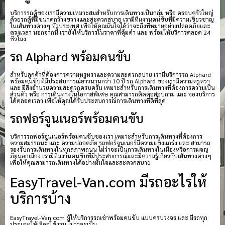
บริการรถตู้ของเรามีความเหมาะสมสำหรับการเดินทางเป็นกลุ่ม หรือ ครอบครัวใหญ่
ด้วยรถตู้ที่มีขนาดกว้างขวางและสะดวกสบาย เรามีทีมงานคนขับที่มีความเชี่ยวชาญ
ในเส้นทางต่างๆ ทั่วประเทศ เพื่อให้คุณมั่นใจได้ว่าจะถึงที่หมายอย่างปลอดภัยและ
ตรงเวลา นอกจากนี้ เรายังให้บริการในราคาที่คุ้มค่า และ พร้อมให้บริการตลอด 24
ชั่วโมง
รถ Alphard พร้อมคนขับ
สำหรับลูกค้าที่ต้องการความหรูหราและความสะดวกสบาย เรามีบริการรถ Alphard
พร้อมคนขับที่มีประสบการณ์ยาวนานกว่า 10 ปี รถ Alphard ของเรามีความหรูหรา
และ มีสิ่งอำนวยความสะดวกครบครัน เหมาะสำหรับการเดินทางที่ต้องการความเป็น
ส่วนตัว หรือ การเดินทางในโอกาสพิเศษ คุณสามารถติดต่อสอบถาม และ จองบริการ
ได้ตลอดเวลา เพื่อให้คุณได้รับประสบการณ์การเดินทางที่ดีที่สุด
รถฟอร์จูนเนอร์พร้อมคนขับ
บริการรถฟอร์จูนเนอร์พร้อมคนขับของเรา เหมาะสำหรับการเดินทางที่ต้องการ
ความสมรรถนะ และ ความปลอดภัย รถฟอร์จูนเนอร์มีความแข็งแกร่ง และ สามารถ
รองรับการเดินทางในทุกสภาพถนน ไม่ว่าจะเป็นการเดินทางในเมืองหรือการผจญ
ภัยนอกเมือง เรามีทีมงานคนขับที่มีประสบการณ์และมีความรู้เกี่ยวกับเส้นทางต่างๆ
เพื่อให้คุณสามารถเดินทางได้อย่างมั่นใจและสะดวกสบาย
EasyTravel-Van.com มีรถอะไรให้
บริการบ้าง
EasyTravel-Van.com ผู้ให้บริการรถเช่าพร้อมคนขับ แบบครบวงจร และ มีรถทุก
ประเภทให้เลือกใช้งาน ไม่ว่าจะเป็น