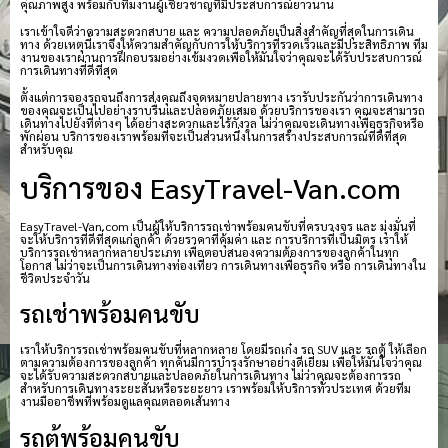
คุณภาพสูง พร้อมกับทีมงานผู้เชี่ยวชาญที่มีประสบการณ์ยาวนาน
เราเข้าใจดีว่าความสะดวกสบาย และ ความปลอดภัยเป็นสิ่งสำคัญที่สุดในการเดิน
ทาง ด้วยเหตุนี้เราจึงให้ความสำคัญกับการให้บริการที่รวดเร็วและมีประสิทธิภาพ ทีม
งานของเราผ่านการฝึกอบรมอย่างเข้มงวดเพื่อให้มั่นใจว่าคุณจะได้รับประสบการณ์
การเดินทางที่ดีที่สุด
ตั้งแต่การจองรถจนถึงการส่งคุณถึงจุดหมายปลายทาง เรารับประกันว่าการเดินทาง
ของคุณจะเป็นไปอย่างราบรื่นและปลอดภัยเสมอ ด้วยบริการของเรา คุณจะสามารถ
เดินทางไปยังที่ต่างๆ ได้อย่างสะดวกและไร้กังวล ไม่ว่าคุณจะเดินทางเพื่อธุรกิจหรือ
พักผ่อน บริการของเราพร้อมที่จะเป็นส่วนหนึ่งในการสร้างประสบการณ์ที่ดีที่สุด
สำหรับคุณ
บริการของ EasyTravel-Van.com
EasyTravel-Van.com เป็นผู้ให้บริการรถเช่าพร้อมคนขับที่ครบวงจร และ มุ่งมั่นที่
จะให้บริการที่ดีที่สุดแก่ลูกค้า ด้วยราคาที่คุ้มค่า และ การบริการที่เป็นมิตร เราให้
บริการรถเช่าหลากหลายประเภท เพื่อตอบสนองความต้องการของลูกค้าในทุก
โอกาส ไม่ว่าจะเป็นการเดินทางท่องเที่ยว การเดินทางเพื่อธุรกิจ หรือ การเดินทางใน
ชีวิตประจำวัน
รถเช่าพร้อมคนขับ
เราให้บริการรถเช่าพร้อมคนขับที่หลากหลาย โดยมีรถเก๋ง รถ SUV และ รถตู้ ให้เลือก
ตามความต้องการของลูกค้า ทุกคันมีการบำรุงรักษาอย่างดีเยี่ยม เพื่อให้มั่นใจว่าคุณ
จะได้รับความสะดวกสบายและปลอดภัยในการเดินทาง ไม่ว่าคุณจะต้องการรถ
สำหรับการเดินทางระยะสั้นหรือระยะยาว เราพร้อมให้บริการทั่วประเทศ ด้วยทีม
งานมืออาชีพที่พร้อมดูแลคุณตลอดเส้นทาง
รถตู้พร้อมคนขับ