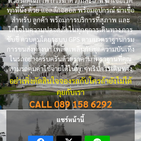
ด้วยรถคุณภาพ การทำความสะอาด ฆ่าเชื้อโรค
ทุกที่นั่ง ด้วย แอลล์กอฮอล พร้อมอุปกรณ์ ฆ่าเชื้อ
สำหรับ ลูกค้า พร้อมการบริการที่สุภาพ และ
ใส่ใจในความปลอดภัยในทุกๆการเดินทาง การ
ขับขี่ ควบคุมโดยระบบ GPS ตามมาตราฐานกรม
การขนส่งทางบก เพลิดเพลินกับชุดความบันเทิง
ในรถอย่างครบครันด้วยราคามาตราฐานที่คุณ
สามรถคุมค่าใช้จ่ายได้ในทุกๆทริปการเดินทาง
อย่าเพิ่งตัดสินใจจองรถกับใครถ้ายังไม่ได้
คุยกับเรา
CALL 089 158 6292
แชร์หน้านี้