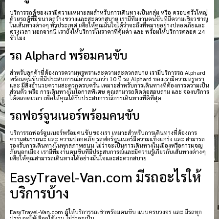
บริการรถตู้ของเรามีความเหมาะสมสำหรับการเดินทางเป็นกลุ่ม หรือ ครอบครัวใหญ่
ด้วยรถตู้ที่มีขนาดกว้างขวางและสะดวกสบาย เรามีทีมงานคนขับที่มีความเชี่ยวชาญ
ในเส้นทางต่างๆ ทั่วประเทศ เพื่อให้คุณมั่นใจได้ว่าจะถึงที่หมายอย่างปลอดภัยและ
ตรงเวลา นอกจากนี้ เรายังให้บริการในราคาที่คุ้มค่า และ พร้อมให้บริการตลอด 24
ชั่วโมง
รถ Alphard พร้อมคนขับ
สำหรับลูกค้าที่ต้องการความหรูหราและความสะดวกสบาย เรามีบริการรถ Alphard
พร้อมคนขับที่มีประสบการณ์ยาวนานกว่า 10 ปี รถ Alphard ของเรามีความหรูหรา
และ มีสิ่งอำนวยความสะดวกครบครัน เหมาะสำหรับการเดินทางที่ต้องการความเป็น
ส่วนตัว หรือ การเดินทางในโอกาสพิเศษ คุณสามารถติดต่อสอบถาม และ จองบริการ
ได้ตลอดเวลา เพื่อให้คุณได้รับประสบการณ์การเดินทางที่ดีที่สุด
รถฟอร์จูนเนอร์พร้อมคนขับ
บริการรถฟอร์จูนเนอร์พร้อมคนขับของเรา เหมาะสำหรับการเดินทางที่ต้องการ
ความสมรรถนะ และ ความปลอดภัย รถฟอร์จูนเนอร์มีความแข็งแกร่ง และ สามารถ
รองรับการเดินทางในทุกสภาพถนน ไม่ว่าจะเป็นการเดินทางในเมืองหรือการผจญ
ภัยนอกเมือง เรามีทีมงานคนขับที่มีประสบการณ์และมีความรู้เกี่ยวกับเส้นทางต่างๆ
เพื่อให้คุณสามารถเดินทางได้อย่างมั่นใจและสะดวกสบาย
EasyTravel-Van.com มีรถอะไรให้
บริการบ้าง
EasyTravel-Van.com ผู้ให้บริการรถเช่าพร้อมคนขับ แบบครบวงจร และ มีรถทุก
ประเภทให้เลือกใช้งาน ไม่ว่าจะเป็น