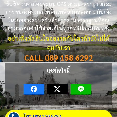
ขับขี่ ควบคุมโดยระบบ GPS ตามมาตราฐานกรม
การขนส่งทางบก เพลิดเพลินกับชุดความบันเทิง
ในรถอย่างครบครันด้วยราคามาตราฐานที่คุณ
สามรถคุมค่าใช้จ่ายได้ในทุกๆทริปการเดินทาง
อย่าเพิ่งตัดสินใจจองรถกับใครถ้ายังไม่ได้
คุยกับเรา
CALL 089 158 6292
แชร์หน้านี้
โทร.089 158 6292