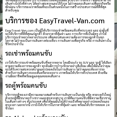
ของคุณจะเป็นไปอย่างราบรื่นและปลอดภัยเสมอ ด้วยบริการของเรา คุณจะสามารถ
เดินทางไปยังที่ต่างๆ ได้อย่างสะดวกและไร้กังวล ไม่ว่าคุณจะเดินทางเพื่อธุรกิจหรือ
พักผ่อน บริการของเราพร้อมที่จะเป็นส่วนหนึ่งในการสร้างประสบการณ์ที่ดีที่สุด
สำหรับคุณ
บริการของ EasyTravel-Van.com
EasyTravel-Van.com เป็นผู้ให้บริการรถเช่าพร้อมคนขับที่ครบวงจร และ มุ่งมั่นที่
จะให้บริการที่ดีที่สุดแก่ลูกค้า ด้วยราคาที่คุ้มค่า และ การบริการที่เป็นมิตร เราให้
บริการรถเช่าหลากหลายประเภท เพื่อตอบสนองความต้องการของลูกค้าในทุก
โอกาส ไม่ว่าจะเป็นการเดินทางท่องเที่ยว การเดินทางเพื่อธุรกิจ หรือ การเดินทางใน
ชีวิตประจำวัน
รถเช่าพร้อมคนขับ
เราให้บริการรถเช่าพร้อมคนขับที่หลากหลาย โดยมีรถเก๋ง รถ SUV และ รถตู้ ให้เลือก
ตามความต้องการของลูกค้า ทุกคันมีการบำรุงรักษาอย่างดีเยี่ยม เพื่อให้มั่นใจว่าคุณ
จะได้รับความสะดวกสบายและปลอดภัยในการเดินทาง ไม่ว่าคุณจะต้องการรถ
สำหรับการเดินทางระยะสั้นหรือระยะยาว เราพร้อมให้บริการทั่วประเทศ ด้วยทีม
งานมืออาชีพที่พร้อมดูแลคุณตลอดเส้นทาง
รถตู้พร้อมคนขับ
บริการรถตู้ของเรามีความเหมาะสมสำหรับการเดินทางเป็นกลุ่ม หรือ ครอบครัวใหญ่
ด้วยรถตู้ที่มีขนาดกว้างขวางและสะดวกสบาย เรามีทีมงานคนขับที่มีความเชี่ยวชาญ
ในเส้นทางต่างๆ ทั่วประเทศ เพื่อให้คุณมั่นใจได้ว่าจะถึงที่หมายอย่างปลอดภัยและ
ตรงเวลา นอกจากนี้ เรายังให้บริการในราคาที่คุ้มค่า และ พร้อมให้บริการตลอด 24
ชั่วโมง