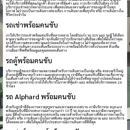
จะให้บริการที่ดีที่สุดแก่ลูกค้า ด้วยราคาที่คุ้มค่า และ การบริการที่เป็นมิตร เราให้
บริการรถเช่าหลากหลายประเภท เพื่อตอบสนองความต้องการของลูกค้าในทุก
โอกาส ไม่ว่าจะเป็นการเดินทางท่องเที่ยว การเดินทางเพื่อธุรกิจ หรือ การเดินทางใน
ชีวิตประจำวัน
รถเช่าพร้อมคนขับ
เราให้บริการรถเช่าพร้อมคนขับที่หลากหลาย โดยมีรถเก๋ง รถ SUV และ รถตู้ ให้เลือก
ตามความต้องการของลูกค้า ทุกคันมีการบำรุงรักษาอย่างดีเยี่ยม เพื่อให้มั่นใจว่าคุณ
จะได้รับความสะดวกสบายและปลอดภัยในการเดินทาง ไม่ว่าคุณจะต้องการรถ
สำหรับการเดินทางระยะสั้นหรือระยะยาว เราพร้อมให้บริการทั่วประเทศ ด้วยทีม
งานมืออาชีพที่พร้อมดูแลคุณตลอดเส้นทาง
รถตู้พร้อมคนขับ
บริการรถตู้ของเรามีความเหมาะสมสำหรับการเดินทางเป็นกลุ่ม หรือ ครอบครัวใหญ่
ด้วยรถตู้ที่มีขนาดกว้างขวางและสะดวกสบาย เรามีทีมงานคนขับที่มีความเชี่ยวชาญ
ในเส้นทางต่างๆ ทั่วประเทศ เพื่อให้คุณมั่นใจได้ว่าจะถึงที่หมายอย่างปลอดภัยและ
ตรงเวลา นอกจากนี้ เรายังให้บริการในราคาที่คุ้มค่า และ พร้อมให้บริการตลอด 24
ชั่วโมง
รถ Alphard พร้อมคนขับ
สำหรับลูกค้าที่ต้องการความหรูหราและความสะดวกสบาย เรามีบริการรถ Alphard
พร้อมคนขับที่มีประสบการณ์ยาวนานกว่า 10 ปี รถ Alphard ของเรามีความหรูหรา
และ มีสิ่งอำนวยความสะดวกครบครัน เหมาะสำหรับการเดินทางที่ต้องการความเป็น
ส่วนตัว หรือ การเดินทางในโอกาสพิเศษ คุณสามารถติดต่อสอบถาม และ จองบริการ
ได้ตลอดเวลา เพื่อให้คุณได้รับประสบการณ์การเดินทางที่ดีที่สุด