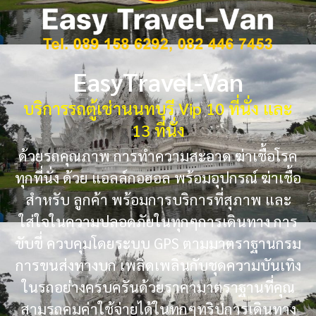
EasyTravel-Van
บริการรถตู้เช่านนทบุรี Vip 10 ที่นั่ง และ
13 ที่นั่ง
ด้วยรถคุณภาพ การทำความสะอาด ฆ่าเชื้อโรค
ทุกที่นั่ง ด้วย แอลล์กอฮอล พร้อมอุปกรณ์ ฆ่าเชื้อ
สำหรับ ลูกค้า พร้อมการบริการที่สุภาพ และ
ใส่ใจในความปลอดภัยในทุกๆการเดินทาง การ
ขับขี่ ควบคุมโดยระบบ GPS ตามมาตราฐานกรม
การขนส่งทางบก เพลิดเพลินกับชุดความบันเทิง
ในรถอย่างครบครันด้วยราคามาตราฐานที่คุณ
สามรถคุมค่าใช้จ่ายได้ในทุกๆทริปการเดินทาง