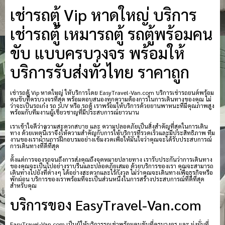
เช่ารถตู้ Vip หาดใหญ่ บริการ
เช่ารถตู้ เหมารถตู้ รถตู้พร้อมคน
ขับ แบบครบวงจร พร้อมให้
บริการรับส่งทั่วไทย ราคาถูก
เช่ารถตู้ Vip หาดใหญ่ ให้บริการโดย EasyTravel-Van.com บริการเช่ารถยนต์พร้อม
คนขับที่ครบวงจรที่สุด พร้อมตอบสนองทุกความต้องการในการเดินทางของคุณ ไม่
ว่าจะเป็นรถเก๋ง รถ SUV หรือ รถตู้ เราพร้อมให้บริการด้วยยานพาหนะที่มีคุณภาพสูง
พร้อมกับทีมงานผู้เชี่ยวชาญที่มีประสบการณ์ยาวนาน
เราเข้าใจดีว่าความสะดวกสบาย และ ความปลอดภัยเป็นสิ่งสำคัญที่สุดในการเดิน
ทาง ด้วยเหตุนี้เราจึงให้ความสำคัญกับการให้บริการที่รวดเร็วและมีประสิทธิภาพ ทีม
งานของเราผ่านการฝึกอบรมอย่างเข้มงวดเพื่อให้มั่นใจว่าคุณจะได้รับประสบการณ์
การเดินทางที่ดีที่สุด
ตั้งแต่การจองรถจนถึงการส่งคุณถึงจุดหมายปลายทาง เรารับประกันว่าการเดินทาง
ของคุณจะเป็นไปอย่างราบรื่นและปลอดภัยเสมอ ด้วยบริการของเรา คุณจะสามารถ
เดินทางไปยังที่ต่างๆ ได้อย่างสะดวกและไร้กังวล ไม่ว่าคุณจะเดินทางเพื่อธุรกิจหรือ
พักผ่อน บริการของเราพร้อมที่จะเป็นส่วนหนึ่งในการสร้างประสบการณ์ที่ดีที่สุด
สำหรับคุณ
บริการของ EasyTravel-Van.com
EasyTravel-Van.com เป็นผู้ให้บริการรถเช่าพร้อมคนขับที่ครบวงจร และ มุ่งมั่นที่