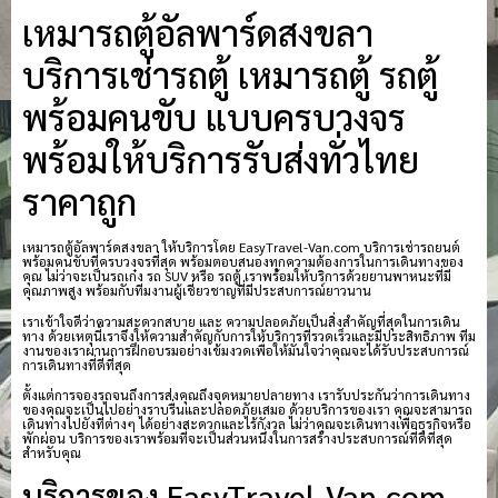
เหมารถตู้อัลพาร์ดสงขลา
บริการเช่ารถตู้ เหมารถตู้ รถตู้
พร้อมคนขับ แบบครบวงจร
พร้อมให้บริการรับส่งทั่วไทย
ราคาถูก
เหมารถตู้อัลพาร์ดสงขลา ให้บริการโดย EasyTravel-Van.com บริการเช่ารถยนต์
พร้อมคนขับที่ครบวงจรที่สุด พร้อมตอบสนองทุกความต้องการในการเดินทางของ
คุณ ไม่ว่าจะเป็นรถเก๋ง รถ SUV หรือ รถตู้ เราพร้อมให้บริการด้วยยานพาหนะที่มี
คุณภาพสูง พร้อมกับทีมงานผู้เชี่ยวชาญที่มีประสบการณ์ยาวนาน
เราเข้าใจดีว่าความสะดวกสบาย และ ความปลอดภัยเป็นสิ่งสำคัญที่สุดในการเดิน
ทาง ด้วยเหตุนี้เราจึงให้ความสำคัญกับการให้บริการที่รวดเร็วและมีประสิทธิภาพ ทีม
งานของเราผ่านการฝึกอบรมอย่างเข้มงวดเพื่อให้มั่นใจว่าคุณจะได้รับประสบการณ์
การเดินทางที่ดีที่สุด
ตั้งแต่การจองรถจนถึงการส่งคุณถึงจุดหมายปลายทาง เรารับประกันว่าการเดินทาง
ของคุณจะเป็นไปอย่างราบรื่นและปลอดภัยเสมอ ด้วยบริการของเรา คุณจะสามารถ
เดินทางไปยังที่ต่างๆ ได้อย่างสะดวกและไร้กังวล ไม่ว่าคุณจะเดินทางเพื่อธุรกิจหรือ
พักผ่อน บริการของเราพร้อมที่จะเป็นส่วนหนึ่งในการสร้างประสบการณ์ที่ดีที่สุด
สำหรับคุณ
บริการของ EasyTravel-Van.com