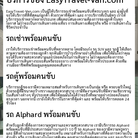
EasyTravel-Van.com เป็นผู้ให้บริการรถเช่าพร้อมคนขับที่ครบวงจร และ มุ่งมั่นที่
จะให้บริการที่ดีที่สุดแก่ลูกค้า ด้วยราคาที่คุ้มค่า และ การบริการที่เป็นมิตร เราให้
บริการรถเช่าหลากหลายประเภท เพื่อตอบสนองความต้องการของลูกค้าในทุก
โอกาส ไม่ว่าจะเป็นการเดินทางท่องเที่ยว การเดินทางเพื่อธุรกิจ หรือ การเดินทางใน
ชีวิตประจำวัน
รถเช่าพร้อมคนขับ
เราให้บริการรถเช่าพร้อมคนขับที่หลากหลาย โดยมีรถเก๋ง รถ SUV และ รถตู้ ให้เลือก
ตามความต้องการของลูกค้า ทุกคันมีการบำรุงรักษาอย่างดีเยี่ยม เพื่อให้มั่นใจว่าคุณ
จะได้รับความสะดวกสบายและปลอดภัยในการเดินทาง ไม่ว่าคุณจะต้องการรถ
สำหรับการเดินทางระยะสั้นหรือระยะยาว เราพร้อมให้บริการทั่วประเทศ ด้วยทีม
งานมืออาชีพที่พร้อมดูแลคุณตลอดเส้นทาง
รถตู้พร้อมคนขับ
บริการรถตู้ของเรามีความเหมาะสมสำหรับการเดินทางเป็นกลุ่ม หรือ ครอบครัวใหญ่
ด้วยรถตู้ที่มีขนาดกว้างขวางและสะดวกสบาย เรามีทีมงานคนขับที่มีความเชี่ยวชาญ
ในเส้นทางต่างๆ ทั่วประเทศ เพื่อให้คุณมั่นใจได้ว่าจะถึงที่หมายอย่างปลอดภัยและ
ตรงเวลา นอกจากนี้ เรายังให้บริการในราคาที่คุ้มค่า และ พร้อมให้บริการตลอด 24
ชั่วโมง
รถ Alphard พร้อมคนขับ
สำหรับลูกค้าที่ต้องการความหรูหราและความสะดวกสบาย เรามีบริการรถ Alphard
พร้อมคนขับที่มีประสบการณ์ยาวนานกว่า 10 ปี รถ Alphard ของเรามีความหรูหรา
และ มีสิ่งอำนวยความสะดวกครบครัน เหมาะสำหรับการเดินทางที่ต้องการความเป็น
ส่วนตัว หรือ การเดินทางในโอกาสพิเศษ คุณสามารถติดต่อสอบถาม และ จองบริการ