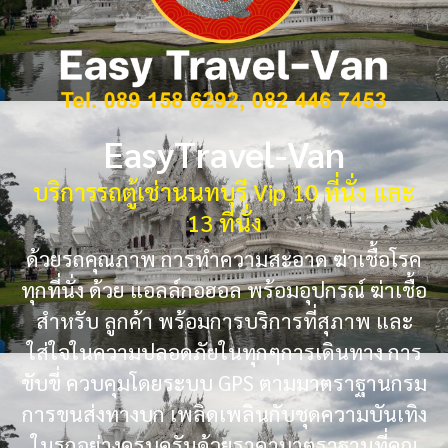
EasyTravel-Van
บริการรถตู้เช่านนทบุรี Vip 10 ที่นั่ง และ
13 ที่นั่ง
ด้วยรถคุณภาพ การทำความสะอาด ฆ่าเชื้อโรค
ทุกที่นั่ง ด้วย แอลล์กอฮอล พร้อมอุปกรณ์ ฆ่าเชื้อ
สำหรับ ลูกค้า พร้อมการบริการที่สุภาพ และ
ใส่ใจในความปลอดภัยในทุกๆการเดินทาง การ
ขับขี่ ควบคุมโดยระบบ GPS ตามมาตราฐานกรม
การขนส่งทางบก เพลิดเพลินกับชุดความบันเทิง
ในรถอย่างครบครันด้วยราคามาตราฐานที่คุณ