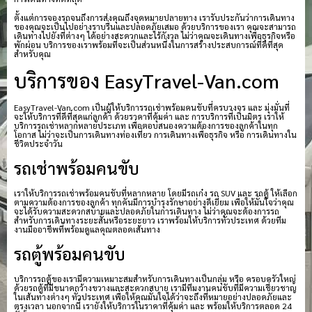
ตั้งแต่การจองรถจนถึงการส่งคุณถึงจุดหมายปลายทาง เรารับประกันว่าการเดินทาง
ของคุณจะเป็นไปอย่างราบรื่นและปลอดภัยเสมอ ด้วยบริการของเรา คุณจะสามารถ
เดินทางไปยังที่ต่างๆ ได้อย่างสะดวกและไร้กังวล ไม่ว่าคุณจะเดินทางเพื่อธุรกิจหรือ
พักผ่อน บริการของเราพร้อมที่จะเป็นส่วนหนึ่งในการสร้างประสบการณ์ที่ดีที่สุด
สำหรับคุณ
บริการของ EasyTravel-Van.com
EasyTravel-Van.com เป็นผู้ให้บริการรถเช่าพร้อมคนขับที่ครบวงจร และ มุ่งมั่นที่
จะให้บริการที่ดีที่สุดแก่ลูกค้า ด้วยราคาที่คุ้มค่า และ การบริการที่เป็นมิตร เราให้
บริการรถเช่าหลากหลายประเภท เพื่อตอบสนองความต้องการของลูกค้าในทุก
โอกาส ไม่ว่าจะเป็นการเดินทางท่องเที่ยว การเดินทางเพื่อธุรกิจ หรือ การเดินทางใน
ชีวิตประจำวัน
รถเช่าพร้อมคนขับ
เราให้บริการรถเช่าพร้อมคนขับที่หลากหลาย โดยมีรถเก๋ง รถ SUV และ รถตู้ ให้เลือก
ตามความต้องการของลูกค้า ทุกคันมีการบำรุงรักษาอย่างดีเยี่ยม เพื่อให้มั่นใจว่าคุณ
จะได้รับความสะดวกสบายและปลอดภัยในการเดินทาง ไม่ว่าคุณจะต้องการรถ
สำหรับการเดินทางระยะสั้นหรือระยะยาว เราพร้อมให้บริการทั่วประเทศ ด้วยทีม
งานมืออาชีพที่พร้อมดูแลคุณตลอดเส้นทาง
รถตู้พร้อมคนขับ
บริการรถตู้ของเรามีความเหมาะสมสำหรับการเดินทางเป็นกลุ่ม หรือ ครอบครัวใหญ่
ด้วยรถตู้ที่มีขนาดกว้างขวางและสะดวกสบาย เรามีทีมงานคนขับที่มีความเชี่ยวชาญ
ในเส้นทางต่างๆ ทั่วประเทศ เพื่อให้คุณมั่นใจได้ว่าจะถึงที่หมายอย่างปลอดภัยและ
ตรงเวลา นอกจากนี้ เรายังให้บริการในราคาที่คุ้มค่า และ พร้อมให้บริการตลอด 24