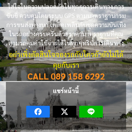
ใส่ใจในความปลอดภัยในทุกๆการเดินทาง การ
ขับขี่ ควบคุมโดยระบบ GPS ตามมาตราฐานกรม
การขนส่งทางบก เพลิดเพลินกับชุดความบันเทิง
ในรถอย่างครบครันด้วยราคามาตราฐานที่คุณ
สามรถคุมค่าใช้จ่ายได้ในทุกๆทริปการเดินทาง
อย่าเพิ่งตัดสินใจจองรถกับใครถ้ายังไม่ได้
คุยกับเรา
CALL 089 158 6292
แชร์หน้านี้