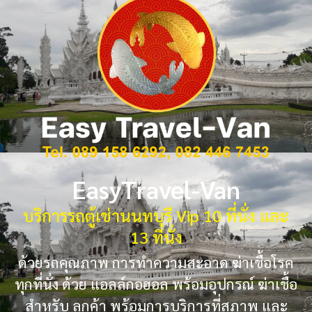
EasyTravel-Van
บริการรถตู้เช่านนทบุรี Vip 10 ที่นั่ง และ
13 ที่นั่ง
ด้วยรถคุณภาพ การทำความสะอาด ฆ่าเชื้อโรค
ทุกที่นั่ง ด้วย แอลล์กอฮอล พร้อมอุปกรณ์ ฆ่าเชื้อ
สำหรับ ลูกค้า พร้อมการบริการที่สุภาพ และ