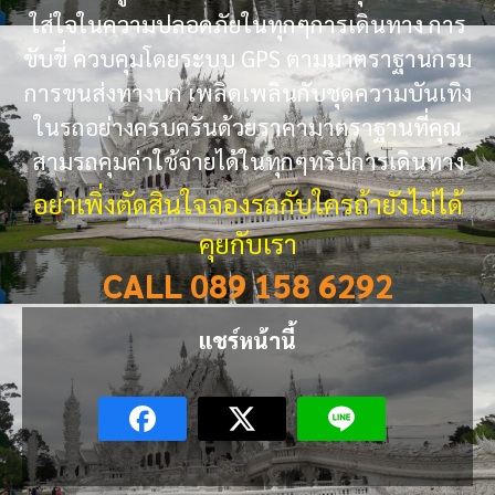
ใส่ใจในความปลอดภัยในทุกๆการเดินทาง การ
ขับขี่ ควบคุมโดยระบบ GPS ตามมาตราฐานกรม
การขนส่งทางบก เพลิดเพลินกับชุดความบันเทิง
ในรถอย่างครบครันด้วยราคามาตราฐานที่คุณ
สามรถคุมค่าใช้จ่ายได้ในทุกๆทริปการเดินทาง
อย่าเพิ่งตัดสินใจจองรถกับใครถ้ายังไม่ได้
คุยกับเรา
CALL 089 158 6292
แชร์หน้านี้