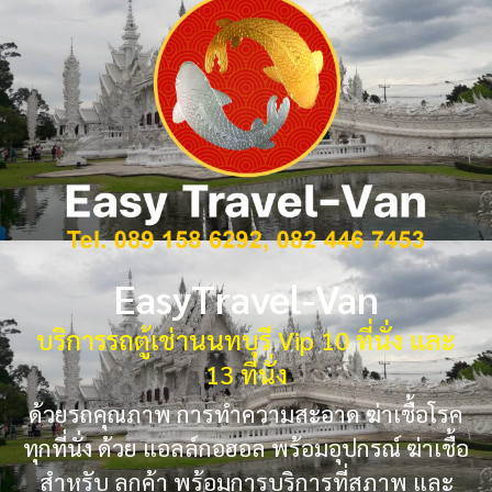
EasyTravel-Van
บริการรถตู้เช่านนทบุรี Vip 10 ที่นั่ง และ
13 ที่นั่ง
ด้วยรถคุณภาพ การทำความสะอาด ฆ่าเชื้อโรค
ทุกที่นั่ง ด้วย แอลล์กอฮอล พร้อมอุปกรณ์ ฆ่าเชื้อ
สำหรับ ลูกค้า พร้อมการบริการที่สุภาพ และ