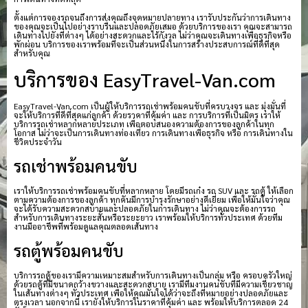
ตั้งแต่การจองรถจนถึงการส่งคุณถึงจุดหมายปลายทาง เรารับประกันว่าการเดินทาง
ของคุณจะเป็นไปอย่างราบรื่นและปลอดภัยเสมอ ด้วยบริการของเรา คุณจะสามารถ
เดินทางไปยังที่ต่างๆ ได้อย่างสะดวกและไร้กังวล ไม่ว่าคุณจะเดินทางเพื่อธุรกิจหรือ
พักผ่อน บริการของเราพร้อมที่จะเป็นส่วนหนึ่งในการสร้างประสบการณ์ที่ดีที่สุด
สำหรับคุณ
บริการของ EasyTravel-Van.com
EasyTravel-Van.com เป็นผู้ให้บริการรถเช่าพร้อมคนขับที่ครบวงจร และ มุ่งมั่นที่
จะให้บริการที่ดีที่สุดแก่ลูกค้า ด้วยราคาที่คุ้มค่า และ การบริการที่เป็นมิตร เราให้
บริการรถเช่าหลากหลายประเภท เพื่อตอบสนองความต้องการของลูกค้าในทุก
โอกาส ไม่ว่าจะเป็นการเดินทางท่องเที่ยว การเดินทางเพื่อธุรกิจ หรือ การเดินทางใน
ชีวิตประจำวัน
รถเช่าพร้อมคนขับ
เราให้บริการรถเช่าพร้อมคนขับที่หลากหลาย โดยมีรถเก๋ง รถ SUV และ รถตู้ ให้เลือก
ตามความต้องการของลูกค้า ทุกคันมีการบำรุงรักษาอย่างดีเยี่ยม เพื่อให้มั่นใจว่าคุณ
จะได้รับความสะดวกสบายและปลอดภัยในการเดินทาง ไม่ว่าคุณจะต้องการรถ
สำหรับการเดินทางระยะสั้นหรือระยะยาว เราพร้อมให้บริการทั่วประเทศ ด้วยทีม
งานมืออาชีพที่พร้อมดูแลคุณตลอดเส้นทาง
รถตู้พร้อมคนขับ
บริการรถตู้ของเรามีความเหมาะสมสำหรับการเดินทางเป็นกลุ่ม หรือ ครอบครัวใหญ่
ด้วยรถตู้ที่มีขนาดกว้างขวางและสะดวกสบาย เรามีทีมงานคนขับที่มีความเชี่ยวชาญ
ในเส้นทางต่างๆ ทั่วประเทศ เพื่อให้คุณมั่นใจได้ว่าจะถึงที่หมายอย่างปลอดภัยและ
ตรงเวลา นอกจากนี้ เรายังให้บริการในราคาที่คุ้มค่า และ พร้อมให้บริการตลอด 24