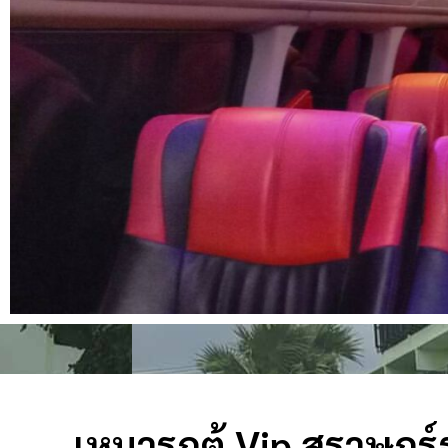
เหมารถตู้ Vip สุราษฎร์ธ