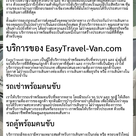
เราเข้าใจดีว่าความสะดวกสบาย และ ความปลอดภัยเป็นสิ่งสำคัญที่สุดในการเดิน
ทาง ด้วยเหตุนี้เราจึงให้ความสำคัญกับการให้บริการที่รวดเร็วและมีประสิทธิภาพ ทีม
งานของเราผ่านการฝึกอบรมอย่างเข้มงวดเพื่อให้มั่นใจว่าคุณจะได้รับประสบการณ์
การเดินทางที่ดีที่สุด
ตั้งแต่การจองรถจนถึงการส่งคุณถึงจุดหมายปลายทาง เรารับประกันว่าการเดินทาง
ของคุณจะเป็นไปอย่างราบรื่นและปลอดภัยเสมอ ด้วยบริการของเรา คุณจะสามารถ
เดินทางไปยังที่ต่างๆ ได้อย่างสะดวกและไร้กังวล ไม่ว่าคุณจะเดินทางเพื่อธุรกิจหรือ
พักผ่อน บริการของเราพร้อมที่จะเป็นส่วนหนึ่งในการสร้างประสบการณ์ที่ดีที่สุด
สำหรับคุณ
บริการของ EasyTravel-Van.com
EasyTravel-Van.com เป็นผู้ให้บริการรถเช่าพร้อมคนขับที่ครบวงจร และ มุ่งมั่นที่
จะให้บริการที่ดีที่สุดแก่ลูกค้า ด้วยราคาที่คุ้มค่า และ การบริการที่เป็นมิตร เราให้
บริการรถเช่าหลากหลายประเภท เพื่อตอบสนองความต้องการของลูกค้าในทุก
โอกาส ไม่ว่าจะเป็นการเดินทางท่องเที่ยว การเดินทางเพื่อธุรกิจ หรือ การเดินทางใน
ชีวิตประจำวัน
รถเช่าพร้อมคนขับ
เราให้บริการรถเช่าพร้อมคนขับที่หลากหลาย โดยมีรถเก๋ง รถ SUV และ รถตู้ ให้เลือก
ตามความต้องการของลูกค้า ทุกคันมีการบำรุงรักษาอย่างดีเยี่ยม เพื่อให้มั่นใจว่าคุณ
จะได้รับความสะดวกสบายและปลอดภัยในการเดินทาง ไม่ว่าคุณจะต้องการรถ
สำหรับการเดินทางระยะสั้นหรือระยะยาว เราพร้อมให้บริการทั่วประเทศ ด้วยทีม
งานมืออาชีพที่พร้อมดูแลคุณตลอดเส้นทาง
รถตู้พร้อมคนขับ
บริการรถตู้ของเรามีความเหมาะสมสำหรับการเดินทางเป็นกลุ่ม หรือ ครอบครัวใหญ่