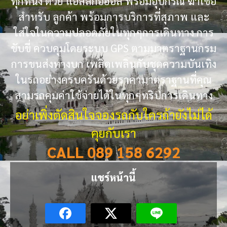
ทุกที่นั่ง ด้วย แอลล์กอฮอล พร้อมอุปกรณ์ ฆ่าเชื้อ
สำหรับ ลูกค้า พร้อมการบริการที่สุภาพ และ
ใส่ใจในความปลอดภัยในทุกๆการเดินทาง การ
ขับขี่ ควบคุมโดยระบบ GPS ตามมาตราฐานกรม
การขนส่งทางบก เพลิดเพลินกับชุดความบันเทิง
ในรถอย่างครบครันด้วยราคามาตราฐานที่คุณ
สามรถคุมค่าใช้จ่ายได้ในทุกๆทริปการเดินทาง
อย่าเพิ่งตัดสินใจจองรถกับใครถ้ายังไม่ได้
คุยกับเรา
CALL 089 158 6292
แชร์หน้านี้