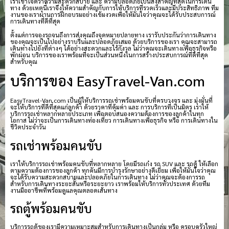
เราเข้าใจดีว่าความสะดวกสบาย และ ความปลอดภัยเป็นสิ่งสำคัญที่สุดในการเดิน
ทาง ด้วยเหตุนี้เราจึงให้ความสำคัญกับการให้บริการที่รวดเร็วและมีประสิทธิภาพ ทีม
งานของเราผ่านการฝึกอบรมอย่างเข้มงวดเพื่อให้มั่นใจว่าคุณจะได้รับประสบการณ์
การเดินทางที่ดีที่สุด
ตั้งแต่การจองรถจนถึงการส่งคุณถึงจุดหมายปลายทาง เรารับประกันว่าการเดินทาง
ของคุณจะเป็นไปอย่างราบรื่นและปลอดภัยเสมอ ด้วยบริการของเรา คุณจะสามารถ
เดินทางไปยังที่ต่างๆ ได้อย่างสะดวกและไร้กังวล ไม่ว่าคุณจะเดินทางเพื่อธุรกิจหรือ
พักผ่อน บริการของเราพร้อมที่จะเป็นส่วนหนึ่งในการสร้างประสบการณ์ที่ดีที่สุด
สำหรับคุณ
บริการของ EasyTravel-Van.com
EasyTravel-Van.com เป็นผู้ให้บริการรถเช่าพร้อมคนขับที่ครบวงจร และ มุ่งมั่นที่
จะให้บริการที่ดีที่สุดแก่ลูกค้า ด้วยราคาที่คุ้มค่า และ การบริการที่เป็นมิตร เราให้
บริการรถเช่าหลากหลายประเภท เพื่อตอบสนองความต้องการของลูกค้าในทุก
โอกาส ไม่ว่าจะเป็นการเดินทางท่องเที่ยว การเดินทางเพื่อธุรกิจ หรือ การเดินทางใน
ชีวิตประจำวัน
รถเช่าพร้อมคนขับ
เราให้บริการรถเช่าพร้อมคนขับที่หลากหลาย โดยมีรถเก๋ง รถ SUV และ รถตู้ ให้เลือก
ตามความต้องการของลูกค้า ทุกคันมีการบำรุงรักษาอย่างดีเยี่ยม เพื่อให้มั่นใจว่าคุณ
จะได้รับความสะดวกสบายและปลอดภัยในการเดินทาง ไม่ว่าคุณจะต้องการรถ
สำหรับการเดินทางระยะสั้นหรือระยะยาว เราพร้อมให้บริการทั่วประเทศ ด้วยทีม
งานมืออาชีพที่พร้อมดูแลคุณตลอดเส้นทาง
รถตู้พร้อมคนขับ
บริการรถตู้ของเรามีความเหมาะสมสำหรับการเดินทางเป็นกลุ่ม หรือ ครอบครัวใหญ่