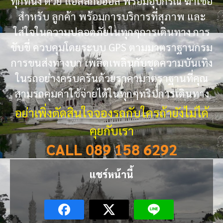
ทุกที่นั่ง ด้วย แอลล์กอฮอล พร้อมอุปกรณ์ ฆ่าเชื้อ
สำหรับ ลูกค้า พร้อมการบริการที่สุภาพ และ
ใส่ใจในความปลอดภัยในทุกๆการเดินทาง การ
ขับขี่ ควบคุมโดยระบบ GPS ตามมาตราฐานกรม
การขนส่งทางบก เพลิดเพลินกับชุดความบันเทิง
ในรถอย่างครบครันด้วยราคามาตราฐานที่คุณ
สามรถคุมค่าใช้จ่ายได้ในทุกๆทริปการเดินทาง
อย่าเพิ่งตัดสินใจจองรถกับใครถ้ายังไม่ได้
คุยกับเรา
CALL 089 158 6292
แชร์หน้านี้