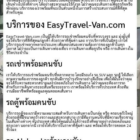
ของคุณจะเป็นไปอย่างราบรื่นและปลอดภัยเสมอ ด้วยบริการของเรา คุณจะสามารถ
เดินทางไปยังที่ต่างๆ ได้อย่างสะดวกและไร้กังวล ไม่ว่าคุณจะเดินทางเพื่อธุรกิจหรือ
พักผ่อน บริการของเราพร้อมที่จะเป็นส่วนหนึ่งในการสร้างประสบการณ์ที่ดีที่สุด
สำหรับคุณ
บริการของ EasyTravel-Van.com
EasyTravel-Van.com เป็นผู้ให้บริการรถเช่าพร้อมคนขับที่ครบวงจร และ มุ่งมั่นที่
จะให้บริการที่ดีที่สุดแก่ลูกค้า ด้วยราคาที่คุ้มค่า และ การบริการที่เป็นมิตร เราให้
บริการรถเช่าหลากหลายประเภท เพื่อตอบสนองความต้องการของลูกค้าในทุก
โอกาส ไม่ว่าจะเป็นการเดินทางท่องเที่ยว การเดินทางเพื่อธุรกิจ หรือ การเดินทางใน
ชีวิตประจำวัน
รถเช่าพร้อมคนขับ
เราให้บริการรถเช่าพร้อมคนขับที่หลากหลาย โดยมีรถเก๋ง รถ SUV และ รถตู้ ให้เลือก
ตามความต้องการของลูกค้า ทุกคันมีการบำรุงรักษาอย่างดีเยี่ยม เพื่อให้มั่นใจว่าคุณ
จะได้รับความสะดวกสบายและปลอดภัยในการเดินทาง ไม่ว่าคุณจะต้องการรถ
สำหรับการเดินทางระยะสั้นหรือระยะยาว เราพร้อมให้บริการทั่วประเทศ ด้วยทีม
งานมืออาชีพที่พร้อมดูแลคุณตลอดเส้นทาง
รถตู้พร้อมคนขับ
บริการรถตู้ของเรามีความเหมาะสมสำหรับการเดินทางเป็นกลุ่ม หรือ ครอบครัวใหญ่
ด้วยรถตู้ที่มีขนาดกว้างขวางและสะดวกสบาย เรามีทีมงานคนขับที่มีความเชี่ยวชาญ
ในเส้นทางต่างๆ ทั่วประเทศ เพื่อให้คุณมั่นใจได้ว่าจะถึงที่หมายอย่างปลอดภัยและ
ตรงเวลา นอกจากนี้ เรายังให้บริการในราคาที่คุ้มค่า และ พร้อมให้บริการตลอด 24
ชั่วโมง